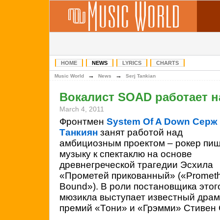
HOME
NEWS
LYRICS
CHARTS
→
→
Music World
News
Serj Tankian
Вокалист SOAD работает 
March 4, 2011
Фронтмен
System Of A Down
Серж
Танкиян
занят работой над
амбициозным проектом – рокер пи
музыку к спектаклю на основе
древнегреческой трагедии Эсхила
«Прометей прикованный» («Promet
Bound»). В роли постановщика этого
мюзикла выступает известный драм
премий «Тони» и «Грэмми» Стивен 