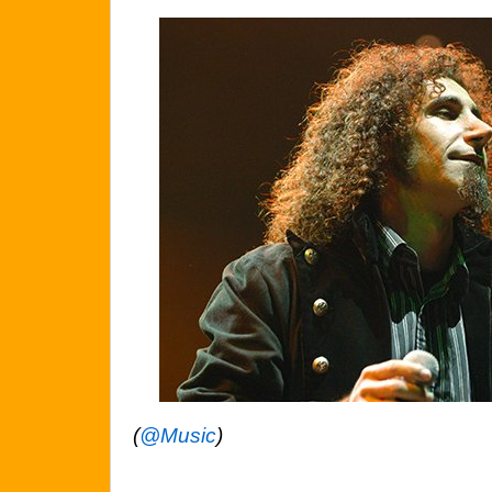
(
@Music
)