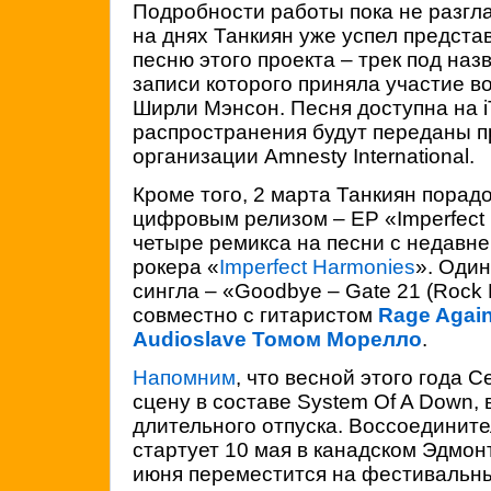
Подробности работы пока не разгл
на днях Танкиян уже успел предста
песню этого проекта – трек под наз
записи которого приняла участие в
Ширли Мэнсон. Песня доступна на i
распространения будут переданы 
организации Amnesty International.
Кроме того, 2 марта Танкиян пора
цифровым релизом – EP «Imperfect 
четыре ремикса на песни с недавне
рокера «
Imperfect Harmonies
». Один
сингла – «Goodbye – Gate 21 (Rock 
совместно с гитаристом
Rage Again
Audioslave
Томом Морелло
.
Напомним
, что весной этого года 
сцену в составе System Of A Down,
длительного отпуска. Воссоединит
стартует 10 мая в канадском Эдмон
июня переместится на фестивальны