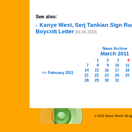
See also:
Kanye West, Serj Tankian Sign R
Boycott Letter
(01.06.2010)
News Archive
March 2011
1
2
3
4
7
8
9
10
11
14
15
16
17
18
<< February 2011
21
22
23
24
25
28
29
30
31
© 2011 Music World. All ri